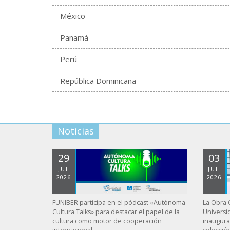
México
Panamá
Perú
República Dominicana
Noticias
29
03
JUL
JUL
2026
2026
FUNIBER participa en el pódcast «Autónoma
La Obra C
Cultura Talks» para destacar el papel de la
Universi
cultura como motor de cooperación
inaugura