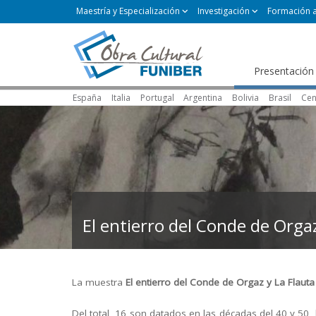
Maestría y Especialización
Investigación
Formación 
Presentación
España
Italia
Portugal
Argentina
Bolivia
Brasil
Cen
El entierro del Conde de Orgaz
La muestra
El entierro del Conde de Orgaz y La Flaut
Del total, 16 son datados en las décadas del 40 y 50,