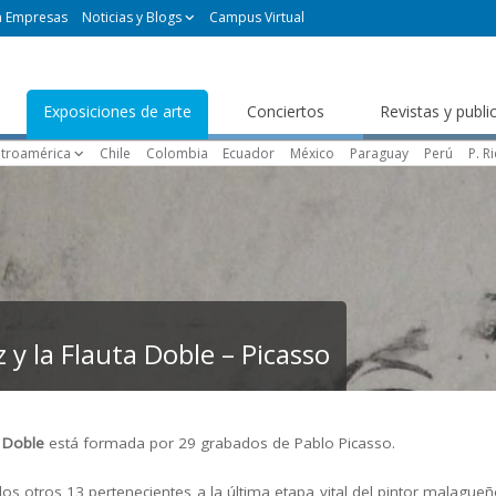
a Empresas
Noticias y Blogs
Campus Virtual
Exposiciones de arte
Conciertos
Revistas y publi
troamérica
Chile
Colombia
Ecuador
México
Paraguay
Perú
P. R
 y la Flauta Doble – Picasso
a Doble
está formada por 29 grabados de Pablo Picasso.
 los otros 13 pertenecientes a la última etapa vital del pintor malagu