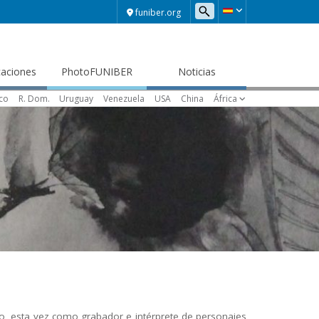
funiber.org
caciones
PhotoFUNIBER
Noticias
ico
R. Dom.
Uruguay
Venezuela
USA
China
África
eño, esta vez como grabador e intérprete de personajes