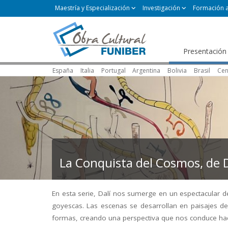
Maestría y Especialización
Investigación
Formación 
Presentación
España
Italia
Portugal
Argentina
Bolivia
Brasil
Cen
La Conquista del Cosmos, de D
En esta serie, Dalí nos sumerge en un espectacular d
goyescas. Las escenas se desarrollan en paisajes de 
formas, creando una perspectiva que nos conduce hacia