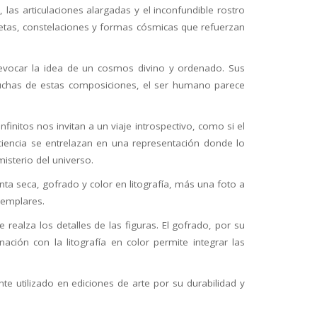
 las articulaciones alargadas y el inconfundible rostro
anetas, constelaciones y formas cósmicas que refuerzan
a evocar la idea de un cosmos divino y ordenado. Sus
n muchas de estas composiciones, el ser humano parece
finitos nos invitan a un viaje introspectivo, como si el
iencia se entrelazan en una representación donde lo
misterio del universo.
a seca, gofrado y color en litografía, más una foto a
jemplares.
realza los detalles de las figuras. El gofrado, por su
ción con la litografía en color permite integrar las
e utilizado en ediciones de arte por su durabilidad y