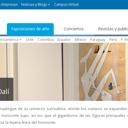
a Empresas
Noticias y Blogs
Campus Virtual
Exposiciones de arte
Conciertos
Revistas y publi
troamérica
Chile
Colombia
Ecuador
México
Paraguay
Perú
P. R
alí
espliegue de su universo surrealista, donde los cuerpos se expanden 
horizonte bajo, en los que el gigantismo de las figuras principales
 la lejana línea del horizonte.