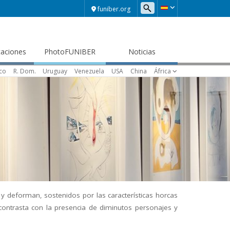
funiber.org
caciones
PhotoFUNIBER
Noticias
ico
R. Dom.
Uruguay
Venezuela
USA
China
África
y deforman, sostenidos por las características horcas
 contrasta con la presencia de diminutos personajes y