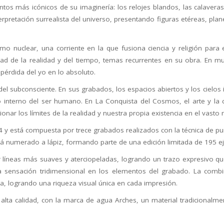
os más icónicos de su imaginería: los relojes blandos, las calaveras,
terpretación surrealista del universo, presentando figuras etéreas, pl
mo nuclear, una corriente en la que fusiona ciencia y religión par
ilidad de la realidad y del tiempo, temas recurrentes en su obra. E
pérdida del yo en lo absoluto.
l subconsciente. En sus grabados, los espacios abiertos y los cielos in
terno del ser humano. En La Conquista del Cosmos, el arte y la c
onar los límites de la realidad y nuestra propia existencia en el vasto 
y está compuesta por trece grabados realizados con la técnica de punt
está numerado a lápiz, formando parte de una edición limitada de 195 e
 líneas más suaves y aterciopeladas, logrando un trazo expresivo que 
na sensación tridimensional en los elementos del grabado. La combina
na, logrando una riqueza visual única en cada impresión.
lta calidad, con la marca de agua Arches, un material tradicionalment