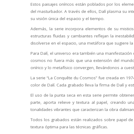
Estos paisajes oníricos están poblados por los element
del masturbador. A través de ellos, Dalí plasma su in
su visión única del espacio y el tiempo.
Además, la serie incorpora elementos de su misticis
estructuras fluidas y cambiantes reflejan la inestab
disolverse en el espacio, una metáfora que sugiere la 
Para Dalí, el universo era también una manifestación de
cosmos no fuera más que una extensión del mundo in
onírico y lo metafísico convergen, llevándonos a cuesti
La serie “La Conquête du Cosmos” fue creada en 1974 
color de Dalí. Cada grabado lleva la firma de Dalí y 
El uso de la punta seca en esta serie permite obtener
parte, aporta relieve y textura al papel, creando u
tonalidades vibrantes que caracterizan la obra dalinia
Todos los grabados están realizados sobre papel de a
textura óptima para las técnicas gráficas.