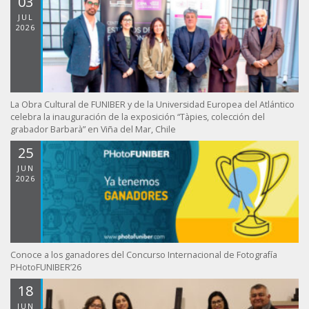
03
JUL
2026
La Obra Cultural de FUNIBER y de la Universidad Europea del Atlántico
celebra la inauguración de la exposición “Tàpies, colección del
grabador Barbarà” en Viña del Mar, Chile
25
JUN
2026
Conoce a los ganadores del Concurso Internacional de Fotografía
PHotoFUNIBER’26
18
JUN