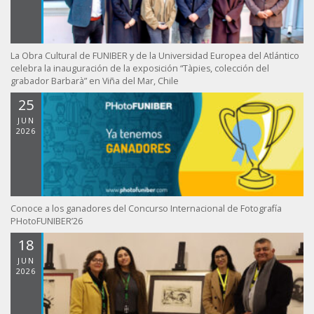
La Obra Cultural de FUNIBER y de la Universidad Europea del Atlántico
celebra la inauguración de la exposición “Tàpies, colección del
grabador Barbarà” en Viña del Mar, Chile
25
JUN
2026
Conoce a los ganadores del Concurso Internacional de Fotografía
PHotoFUNIBER’26
18
JUN
2026