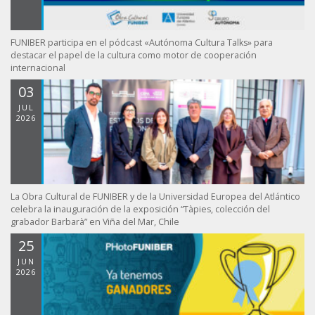
FUNIBER participa en el pódcast «Autónoma Cultura Talks» para
destacar el papel de la cultura como motor de cooperación
internacional
03
JUL
2026
La Obra Cultural de FUNIBER y de la Universidad Europea del Atlántico
celebra la inauguración de la exposición “Tàpies, colección del
grabador Barbarà” en Viña del Mar, Chile
25
JUN
2026