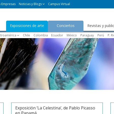
a Empresas
Noticias y Blogs
Campus Virtual
Exposiciones de arte
Conciertos
Revistas y publi
troamérica
Chile
Colombia
Ecuador
México
Paraguay
Perú
P. R
Exposición ‘La Celestina’, de Pablo Picasso
en Panamá