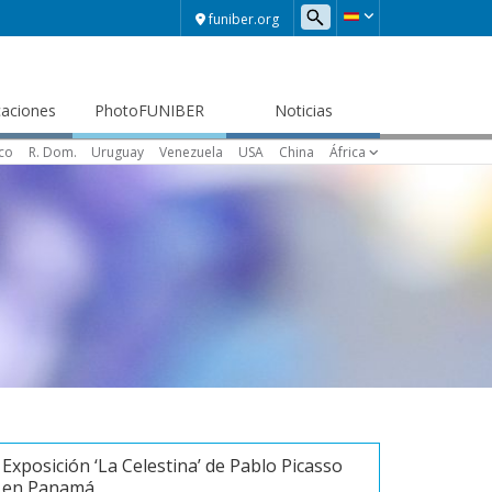
funiber.org
caciones
PhotoFUNIBER
Noticias
ico
R. Dom.
Uruguay
Venezuela
USA
China
África
Exposición ‘La Celestina’ de Pablo Picasso
en Panamá