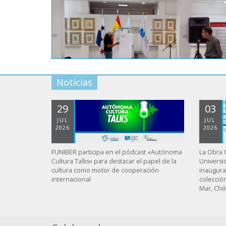
Noticias
29
03
JUL
JUL
2026
2026
FUNIBER participa en el pódcast «Autónoma
La Obra C
Cultura Talks» para destacar el papel de la
Universi
cultura como motor de cooperación
inaugura
internacional
colecció
Mar, Chil