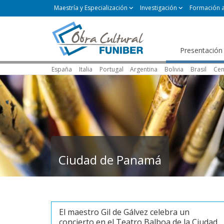
Maestría y Especialización
Investigación
Formación 
Presentación
España
Italia
Portugal
Argentina
Bolivia
Brasil
Cen
Ciudad de Panamá
El maestro Gil de Gálvez celebra un
concierto en el Teatro Balboa de la Ciudad