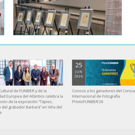
25
JUN
2026
ultural de FUNIBER y de la
Conoce a los ganadores del Concu
dad Europea del Atlántico celebra la
Internacional de Fotografía
ción de la exposición “Tàpies,
PHotoFUNIBER’26
n del grabador Barbarà” en Viña del
e