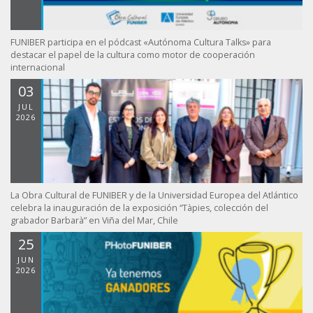
FUNIBER participa en el pódcast «Autónoma Cultura Talks» para
destacar el papel de la cultura como motor de cooperación
internacional
03
JUL
2026
La Obra Cultural de FUNIBER y de la Universidad Europea del Atlántico
celebra la inauguración de la exposición “Tàpies, colección del
grabador Barbarà” en Viña del Mar, Chile
25
JUN
2026