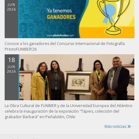
JUN
2026
Conoce a los ganadores del Concurso Internacional de Fotografía
PHotoFUNIBER’26
18
JUN
2026
La Obra Cultural de FUNIBER y de la Universidad Europea del Atlántico
celebra la inauguración de la exposición “Tàpies, colección del
grabador Barbarà” en Peñalolén, Chile
Más noticias