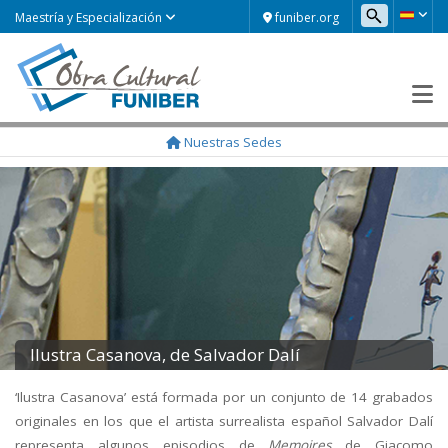
funiber.org
Maestría y Especialización
Nuestras Sedes
Ilustra Casanova, de Salvador Dalí
‘Ilustra Casanova’ está formada por un conjunto de 14 grabados
originales en los que el artista surrealista español Salvador Dalí
representa algunos episodios de
Memoires
de Giacomo