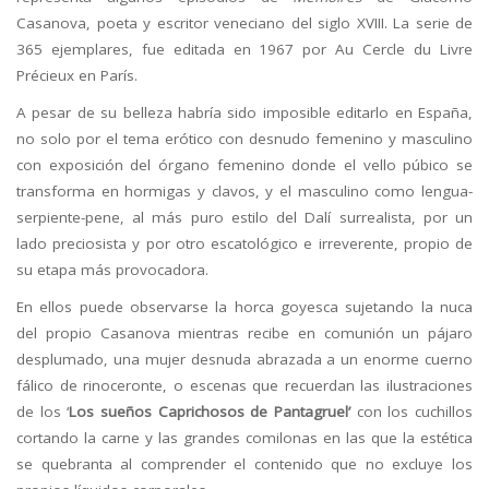
Casanova, poeta y escritor veneciano del siglo XVIII. La serie de
365 ejemplares, fue editada en 1967 por Au Cercle du Livre
Précieux en París.
A pesar de su belleza habría sido imposible editarlo en España,
no solo por el tema erótico con desnudo femenino y masculino
con exposición del órgano femenino donde el vello púbico se
transforma en hormigas y clavos, y el masculino como lengua-
serpiente-pene, al más puro estilo del Dalí surrealista, por un
lado preciosista y por otro escatológico e irreverente, propio de
su etapa más provocadora.
En ellos puede observarse la horca goyesca sujetando la nuca
del propio Casanova mientras recibe en comunión un pájaro
desplumado, una mujer desnuda abrazada a un enorme cuerno
fálico de rinoceronte, o escenas que recuerdan las ilustraciones
de los ‘
Los sueños Caprichosos de Pantagruel’
con los cuchillos
cortando la carne y las grandes comilonas en las que la estética
se quebranta al comprender el contenido que no excluye los