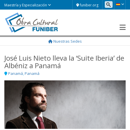
funiber.org
Maestría y Especialización
José Luis Nieto lleva la ‘Suite Iberia’ de Albéniz a
Panamá
Nuestras Sedes
Panamá
,
Panamá
16 abril, 2019
José Luis Nieto lleva la ‘Suite Iberia’ de
Albéniz a Panamá
Panamá
,
Panamá