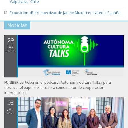
Valparaíso, Chile
Exposición «Retrospectiva» de Jaume Muxart en Laredo, España
Noticias
29
JUL
2026
FUNIBER participa en el pódcast «Autónoma Cultura Talks» para
destacar el papel de la cultura como motor de cooperación
internacional
03
JUL
2026