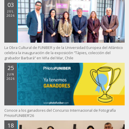
03
JUL
2026
La Obra Cultural de FUNIBER y de la Universidad Europea del Atlántico
celebra la inauguración de la exposición “Tàpies, colección del
grabador Barbarà” en Viña del Mar, Chile
25
JUN
2026
Conoce a los ganadores del Concurso Internacional de Fotografía
PHotoFUNIBER’26
18