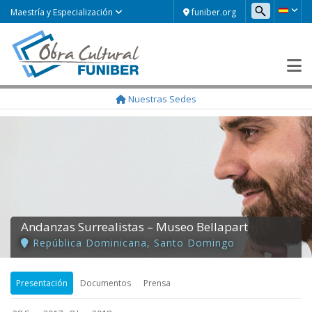
funiber.org
Maestría y Especialización
Nuestras Sedes
Andanzas Surrealistas – Museo Bellapart
República Dominicana
,
Santo Domingo
Presentación
Documentos
Prensa