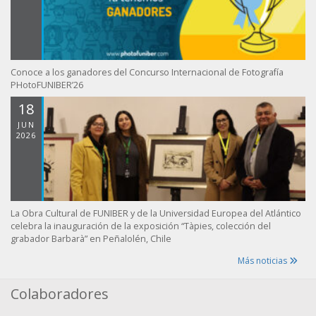
Conoce a los ganadores del Concurso Internacional de Fotografía
PHotoFUNIBER’26
18
JUN
2026
La Obra Cultural de FUNIBER y de la Universidad Europea del Atlántico
celebra la inauguración de la exposición “Tàpies, colección del
grabador Barbarà” en Peñalolén, Chile
Más noticias
Colaboradores