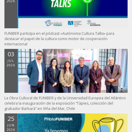
2026
FUNIBER participa en el pódcast «Autónoma Cultura Talks» para
destacar el papel de la cultura como motor de cooperación
internacional
03
JUL
2026
La Obra Cultural de FUNIBER y de la Universidad Europea del Atlántico
celebra la inauguración de la exposición “Tàpies, colección del
grabador Barbarà” en Viña del Mar, Chile
25
JUN
2026