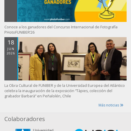
Conoce a los ganadores del Concurso Internacional de Fotografía
PHotoFUNIBER’26
18
JUN
2026
La Obra Cultural de FUNIBER y de la Universidad Europea del Atlántico
celebra la inauguración de la exposición “Tàpies, colección del
grabador Barbarà” en Peñalolén, Chile
Más noticias
Colaboradores