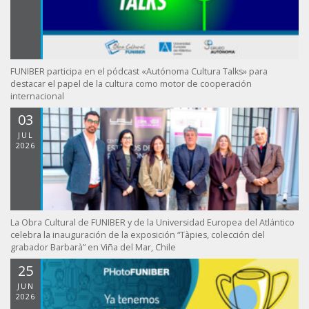
FUNIBER participa en el pódcast «Autónoma Cultura Talks» para
destacar el papel de la cultura como motor de cooperación
internacional
03
JUL
2026
La Obra Cultural de FUNIBER y de la Universidad Europea del Atlántico
celebra la inauguración de la exposición “Tàpies, colección del
grabador Barbarà” en Viña del Mar, Chile
25
JUN
2026