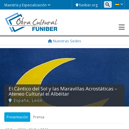
funiber.org
Maestría y Especialización
Nuestras Sedes
El Cántico del Sol y las Maravillas Acrostáticas –
Ateneo Cultural el Albéitar
España
,
León
Presentación
Prensa