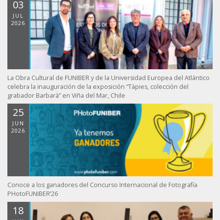
03
JUL
2026
La Obra Cultural de FUNIBER y de la Universidad Europea del Atlántico
celebra la inauguración de la exposición “Tàpies, colección del
grabador Barbarà” en Viña del Mar, Chile
25
JUN
2026
Conoce a los ganadores del Concurso Internacional de Fotografía
PHotoFUNIBER’26
18