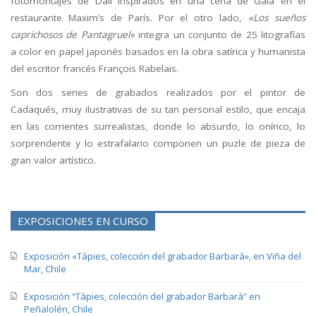
fotomontajes de Dalí inspirados en una cena de Gala en el
restaurante Maxim’s de París. Por el otro lado,
«Los sueños
caprichosos de Pantagruel»
integra un conjunto de 25 litografías
a color en papel japonés basados en la obra satírica y humanista
del escritor francés François Rabelais.
Son dos series de grabados realizados por el pintor de
Cadaqués, muy ilustrativas de su tan personal estilo, que encaja
en las corrientes surrealistas, donde lo absurdo, lo onírico, lo
sorprendente y lo estrafalario componen un puzle de pieza de
gran valor artístico.
EXPOSICIONES EN CURSO
Exposición «Tàpies, colección del grabador Barbarà», en Viña del
Mar, Chile
Exposición “Tàpies, colección del grabador Barbarà” en
Peñalolén, Chile