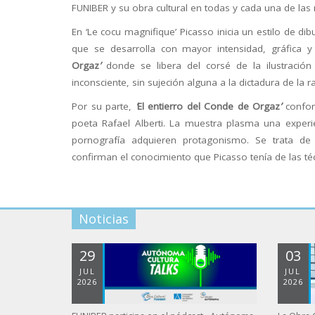
FUNIBER y su obra cultural en todas y cada una de la
En ‘Le cocu magnifique’ Picasso inicia un estilo de dib
que se desarrolla con mayor intensidad, gráfica y 
Orgaz
’
donde se libera del corsé de la ilustración
inconsciente, sin sujeción alguna a la dictadura de la r
Por su parte,
‘
El entierro del Conde de Orgaz
’
confor
poeta Rafael Alberti. La muestra plasma una experi
pornografía adquieren protagonismo. Se trata de
confirman el conocimiento que Picasso tenía de las t
Noticias
29
03
JUL
JUL
2026
2026