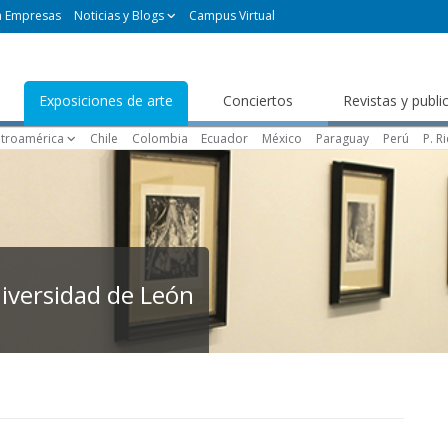
a Empresas
Noticias y Blogs
Campus Virtual
Exposiciones de arte
Conciertos
Revistas y publi
troamérica
Chile
Colombia
Ecuador
México
Paraguay
Perú
P. R
niversidad de León