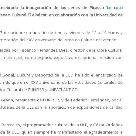
elebrado la inauguración de las series de Picasso ‘
Le cocu
Ateneo Cultural El Albéitar, en colaboración con la Universidad de
 27 de octubre en horario de lunes a viernes de 12 a 14 horas y
moración del XXV aniversario del Área de Cultura del ateneo.
adas por Federico Fernández Diez, director de la Obra Cultural
a principal, como espacio expositivo excepcional, vestido con
ad Social, Cultura y Deportes de la ULE, ha sido el encargado de
ión de que en el XXV aniversario de las Actividades Culturales de
bra Cultural de FUNIBER y UNEATLANTICO.
s Gracia, presidente de FUNIBER, y de Federico Fernández, por el
turales de la ULE con la aportación de exposiciones de calidad
 Barreales, el programador cultural de la ULE, y César Ordoñez
es de la ULE, quien siempre ha manifestado el agradecimiento a