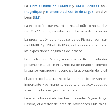
La
Obra Cultural de FUNIBER
y
UNEATLANTICO
ha c
magnifique
’ y ‘
El entierro del Conde de Orgaz’
, en el 
León (
ULE
).
La exposición, que estará abierta al público hasta el
de 18 a 20 horas, se celebra en el marco de la conme
La presentación de ambas series de Picasso, comisari
de FUNIBER y UNEATLANTICO, se ha realizado en la sal
las exposiciones originales de Picasso.
Isidoro Martínez Martín, vicerrector de Responsabilid
presentar el acto. En el evento ha declarado su intenc
la ULE se remarque y reconozca la aportación de la O
El vicerrector ha agradecido la labor del doctor Santo
importante y permanente soporte a las actividades cul
y reconocido prestigio internacional.
En el acto han estado también presentes Miguel Ángel
Pascua, el director del área de Actividades Cultural