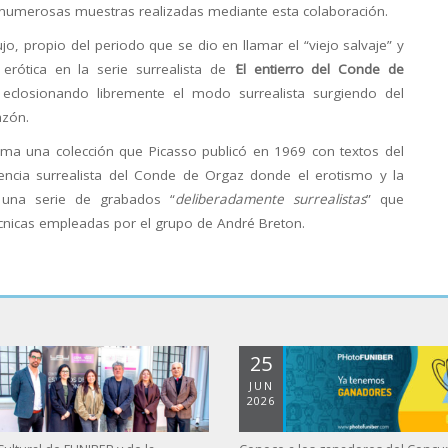
s numerosas muestras realizadas mediante esta colaboración.
ujo, propio del periodo que se dio en llamar el “viejo salvaje” y
erótica en la serie surrealista de
‘
El entierro del Conde de
 eclosionando libremente el modo surrealista surgiendo del
azón.
ma una colección que Picasso publicó en 1969 con textos del
encia surrealista del Conde de Orgaz donde el erotismo y la
 una serie de grabados “
deliberadamente surrealistas
” que
écnicas empleadas por el grupo de André Breton.
25
JUN
2026