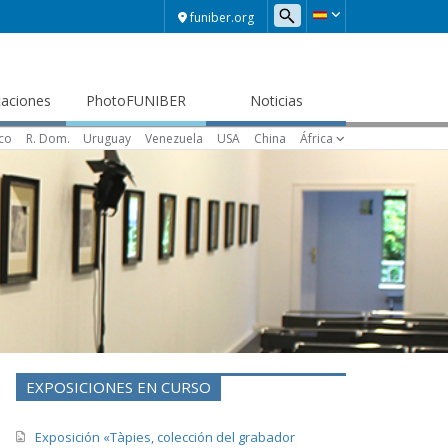
funiber.org
caciones
PhotoFUNIBER
Noticias
ico
R. Dom.
Uruguay
Venezuela
USA
China
África
EXPOSICIONES EN CURSO
Exposición «Tàpies, colección del grabador