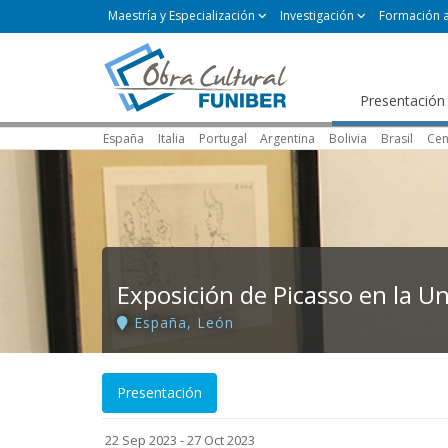
Maestría y Especialización
Investigación
Formación 
Presentación
España
Italia
Portugal
Argentina
Bolivia
Brasil
Cen
Exposición de Picasso en la U
España
,
León
Presentación
22 Sep 2023 - 27 Oct 2023