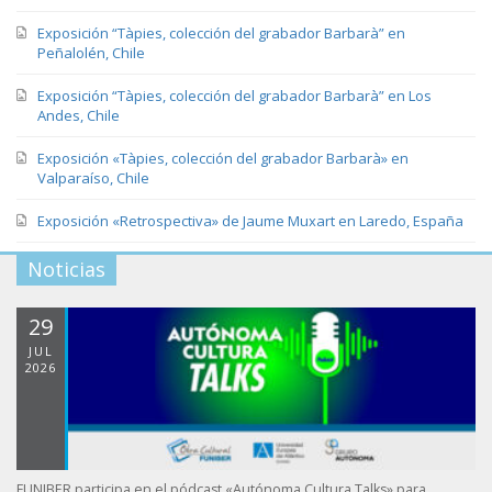
Exposición “Tàpies, colección del grabador Barbarà” en
Peñalolén, Chile
Exposición “Tàpies, colección del grabador Barbarà” en Los
Andes, Chile
Exposición «Tàpies, colección del grabador Barbarà» en
Valparaíso, Chile
Exposición «Retrospectiva» de Jaume Muxart en Laredo, España
Noticias
29
JUL
2026
FUNIBER participa en el pódcast «Autónoma Cultura Talks» para