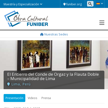
funiber.org
Maestría y Especialización
Nuestras Sedes
El Entierro del Conde de Orgaz y la Flauta Doble
– Municipalidad de Lima
Lima
,
Perú
Presentación
Videos
Prensa