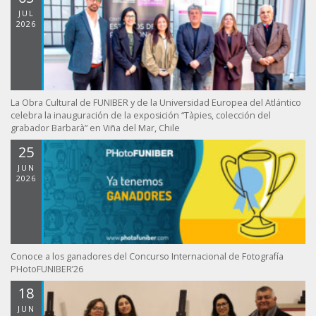
JUL
2026
La Obra Cultural de FUNIBER y de la Universidad Europea del Atlántico
celebra la inauguración de la exposición “Tàpies, colección del
grabador Barbarà” en Viña del Mar, Chile
25
JUN
2026
Conoce a los ganadores del Concurso Internacional de Fotografía
PHotoFUNIBER’26
18
JUN