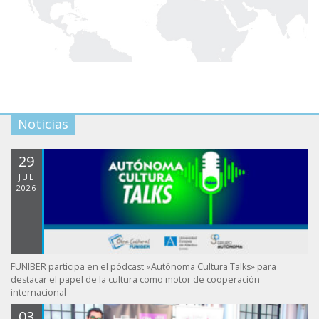
Noticias
29
JUL
2026
FUNIBER participa en el pódcast «Autónoma Cultura Talks» para
destacar el papel de la cultura como motor de cooperación
internacional
03