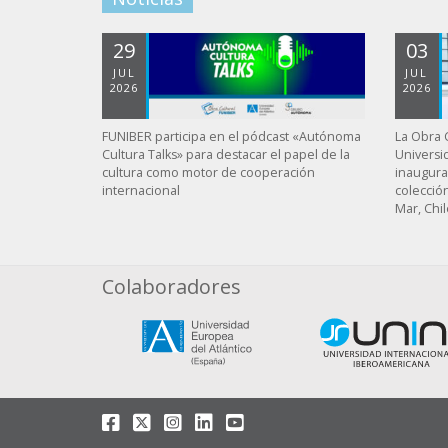
29
03
JUL
JUL
2026
2026
FUNIBER participa en el pódcast «Autónoma
La Obra C
Cultura Talks» para destacar el papel de la
Universi
cultura como motor de cooperación
inaugura
internacional
colecció
Mar, Chil
Colaboradores