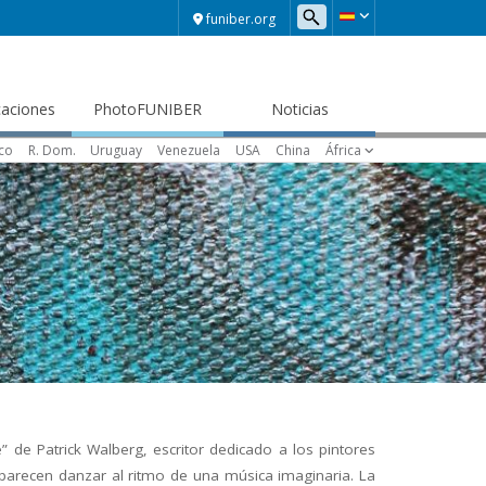
funiber.org
caciones
PhotoFUNIBER
Noticias
ico
R. Dom.
Uruguay
Venezuela
USA
China
África
” de Patrick Walberg, escritor dedicado a los pintores
e parecen danzar al ritmo de una música imaginaria. La