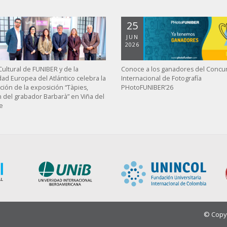
25
JUN
2026
ultural de FUNIBER y de la
Conoce a los ganadores del Concu
dad Europea del Atlántico celebra la
Internacional de Fotografía
ción de la exposición “Tàpies,
PHotoFUNIBER’26
n del grabador Barbarà” en Viña del
e
© Copyr