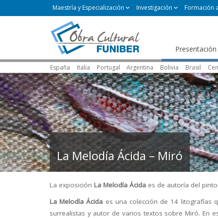
Maestría y Especialización
Investigación
Formación 
Presentación
España
Italia
Portugal
Argentina
Bolivia
Brasil
Cen
La Melodía Ácida – Miró
La exposición
La Melodía Ácida
es de autoría del pint
La Melodía Ácida
es una colección de 14 litografías 
surrealistas y autor de varios textos sobre Miró. En 