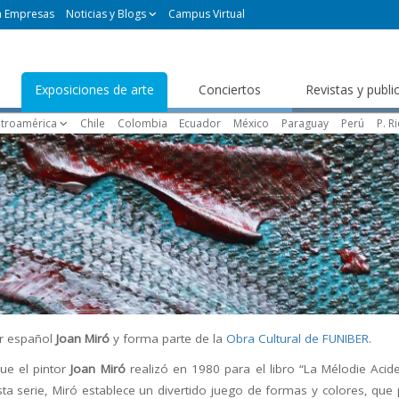
a Empresas
Noticias y Blogs
Campus Virtual
Exposiciones de arte
Conciertos
Revistas y publi
troamérica
Chile
Colombia
Ecuador
México
Paraguay
Perú
P. R
or español
Joan Miró
y forma parte de la
Obra Cultural de FUNIBER
.
que el pintor
Joan Miró
realizó en 1980 para el libro “La Mélodie Acide
esta serie, Miró establece un divertido juego de formas y colores, qu